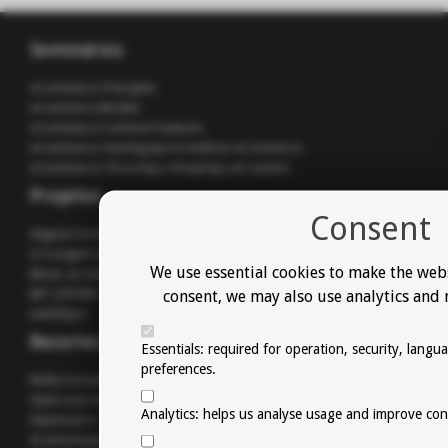
Seminários
eCommerce: Principles
eCommerce Models
eCommerce Common Features
eCommerce: Starting tips to build an eCommerce
eCommerce: Choosing a shopping cart system
Projetos
Consent
Angola Formativa
A Coragem de Tição: Encontro com Luís Represas
We use essential cookies to make the web
Mona, an Imperative Self-Destructive Portrait
consent, we may also use analytics and 
NET_ESPAÑA
newObject
Recortes de Imprensa
Essentials: required for operation, security, langu
preferences.
Redes Sociais: uma nova forma de negócio
Open source: Migrar ou não migrar, eis a questão
Analytics: helps us analyse usage and improve con
Opensource
As tecnologias nas práticas criativas