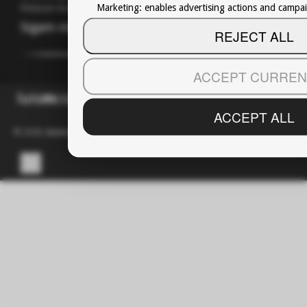
Marketing: enables advertising actions and camp
Pinterest: Bem-vindos a um mundo perfeito
Sigam-me em:
REJECT ALL
ACCEPT CURREN
luis
m
cordeiro
ACCEPT ALL
© 2026,
luismcordeiro
.